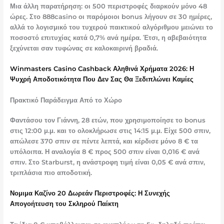
Μια άλλη παρατήρηση: οι 500 περιστροφές διαρκούν μόνο 48
ώρες. Στο 888casino οι παρόμοιοι bonus λήγουν σε 30 ημέρες,
αλλά το λογισμικό του τυχερού παικτικού αλγόριθμου μειώνει το
ποσοστό επιτυχίας κατά 0,7% ανά ημέρα. Έτσι, η αβεβαιότητα
ξεχύνεται σαν τυφώνας σε καλοκαιρινή βραδιά.
Winmasters Casino Cashback Αληθινά Χρήματα 2026: Η
Ψυχρή Αποδοτικότητα Που Δεν Σας Θα Ξεδιπλώνει Καμίες
Πρακτικό Παράδειγμα Από το Χώρο
Φαντάσου τον Γιάννη, 28 ετών, που χρησιμοποίησε το bonus
στις 12:00 μ.μ. και το ολοκλήρωσε στις 14:15 μ.μ. Είχε 500 σπιν,
απώλεσε 370 σπιν σε πέντε λεπτά, και κέρδισε μόνο 8 € τα
υπόλοιπα. Η αναλογία 8 € προς 500 σπιν είναι 0,016 € ανά
σπιν. Στο Starburst, η ανάστροφη τιμή είναι 0,05 € ανά σπιν,
τριπλάσια πιο αποδοτική.
Νομιμα Καζίνο 20 Δωρεάν Περιστροφές: Η Συνεχής
Απογοήτευση του Σκληρού Παίκτη