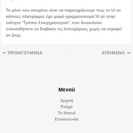
Το μόνο που απομένει είναι να παρατηρήσουμε πως το UI σε
κάποιες πλατφόρμες έχει μικρό γραμματοσειρά 10 pt στην
ενότητα “Τρόποι Στοιχηματισμού”, που δυσκολεύει
οποιονδήποτε να διαβάσει τις λεπτομέρειες χωρίς να στραφεί
σε ζουμ.
ΠΡΟΗΓΟΎΜΕΝΑ
ΕΠΌΜΕΝΟ
Μενού
Αρχική
Ρούχα
Το Brand
Επικοινωνία