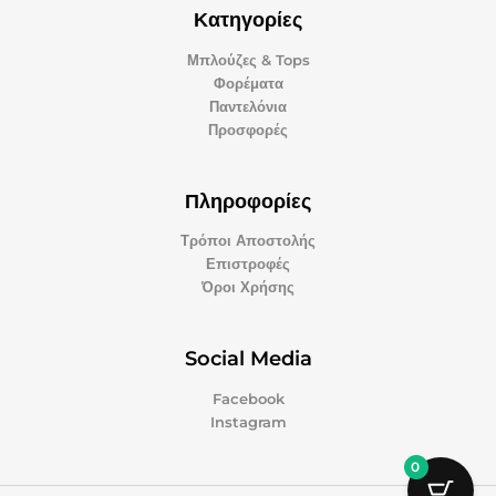
Κατηγορίες
Μπλούζες & Tops
Φορέματα
Παντελόνια
Προσφορές
Πληροφορίες
Τρόποι Αποστολής
Επιστροφές
Όροι Χρήσης
Social Media
Facebook
Instagram
0