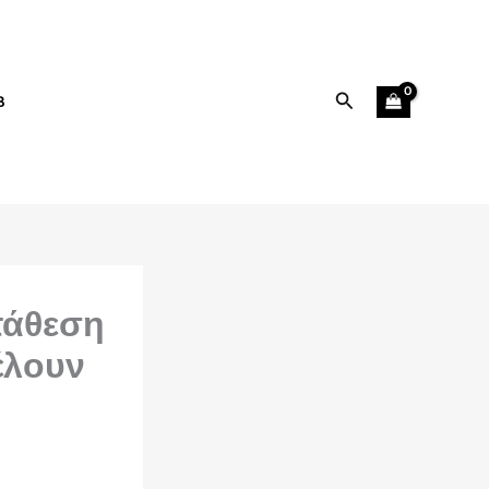
Αναζήτηση
B
τάθεση
έλουν