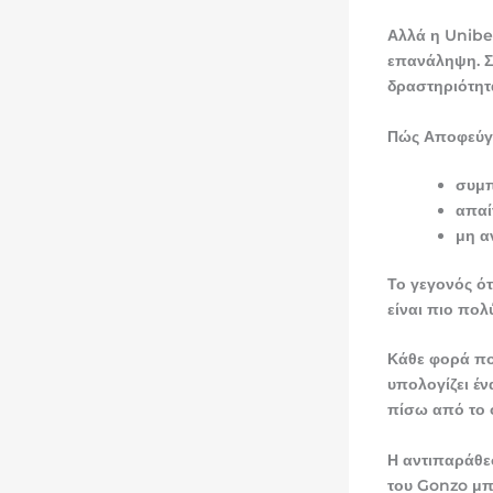
Αλλά η Unibe
επανάληψη. Σ
δραστηριότητ
Πώς Αποφεύγο
συμπ
απαί
μη α
Το γεγονός ότ
είναι πιο πολύ
Κάθε φορά πο
υπολογίζει έν
πίσω από το
Η αντιπαράθεσ
του Gonzo μπο