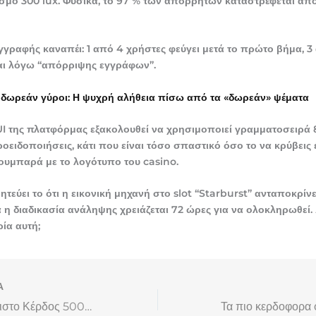
ισμό 300 lux. Φυσικά, το 97 % των απορρήτων καταστρέφεται από
γγραφής καναπέι: 1 από 4 χρήστες φεύγει μετά το πρώτο βήμα, 3
ι λόγω “απόρριψης εγγράφων”.
 δωρεάν γύροι: Η ψυχρή αλήθεια πίσω από τα «δωρεάν» ψέματα
 UI της πλατφόρμας εξακολουθεί να χρησιμοποιεί γραμματοσειρά 8 
οειδοποιήσεις, κάτι που είναι τόσο σπαστικό όσο το να κρύβεις έ
κουμπαρά με το λογότυπο του casino.
εύει το ότι η εικονική μηχανή στο slot “Starburst” ανταποκρίνε
α η διαδικασία ανάληψης χρειάζεται 72 ώρες για να ολοκληρωθεί. Α
ία αυτή;
Α
Φρουτάκια με Μέγιστο Κέρδος 50000x: Η Σκληρή Αλήθεια Πίσω από τα Φυσικά Πονάκια