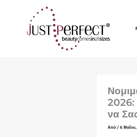
Μετάβαση
στο
περιεχόμενο
Νομιμ
2026:
να Σα
Από
/
6 Μαΐου,