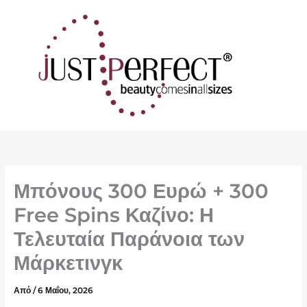
Μετάβαση
στο
περιεχόμενο
Μπόνους 300 Ευρώ + 300
Free Spins Καζίνο: Η
Τελευταία Παράνοια των
Μάρκετινγκ
Από
/
6 Μαΐου, 2026