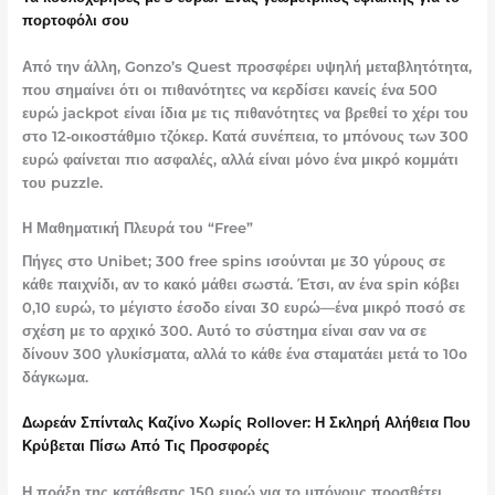
πορτοφόλι σου
Από την άλλη, Gonzo’s Quest προσφέρει υψηλή μεταβλητότητα,
που σημαίνει ότι οι πιθανότητες να κερδίσει κανείς ένα 500
ευρώ jackpot είναι ίδια με τις πιθανότητες να βρεθεί το χέρι του
στο 12‑οικοστάθμιο τζόκερ. Κατά συνέπεια, το μπόνους των 300
ευρώ φαίνεται πιο ασφαλές, αλλά είναι μόνο ένα μικρό κομμάτι
του puzzle.
Η Μαθηματική Πλευρά του “Free”
Πήγες στο Unibet; 300 free spins ισούνται με 30 γύρους σε
κάθε παιχνίδι, αν το κακό μάθει σωστά. Έτσι, αν ένα spin κόβει
0,10 ευρώ, το μέγιστο έσοδο είναι 30 ευρώ—ένα μικρό ποσό σε
σχέση με το αρχικό 300. Αυτό το σύστημα είναι σαν να σε
δίνουν 300 γλυκίσματα, αλλά το κάθε ένα σταματάει μετά το 10ο
δάγκωμα.
Δωρεάν Σπίνταλς Καζίνο Χωρίς Rollover: Η Σκληρή Αλήθεια Που
Κρύβεται Πίσω Από Τις Προσφορές
Η πράξη της κατάθεσης 150 ευρώ για το μπόνους προσθέτει