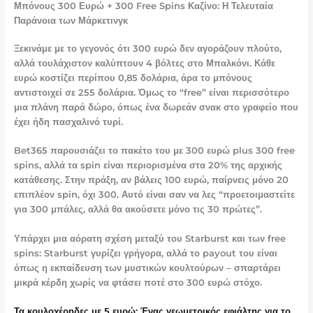
Μπόνους 300 Ευρώ + 300 Free Spins Καζίνο: Η Τελευταία
Παράνοια των Μάρκετινγκ
Ξεκινάμε με το γεγονός ότι 300 ευρώ δεν αγοράζουν πλούτο,
αλλά τουλάχιστον καλύπτουν 4 βόλτες στο Μπαλκόνι. Κάθε
ευρώ κοστίζει περίπου 0,85 δολάρια, άρα το μπόνους
αντιστοιχεί σε 255 δολάρια. Όμως το “free” είναι περισσότερο
μια πλάνη παρά δώρο, όπως ένα δωρεάν σνακ στο γραφείο που
έχει ήδη πασχαλινό τυρί.
Bet365 παρουσιάζει το πακέτο του με 300 ευρώ plus 300 free
spins, αλλά τα spin είναι περιορισμένα στα 20% της αρχικής
κατάθεσης. Στην πράξη, αν βάλεις 100 ευρώ, παίρνεις μόνο 20
επιπλέον spin, όχι 300. Αυτό είναι σαν να λες “προετοιμαστείτε
για 300 μπάλες, αλλά θα ακούσετε μόνο τις 30 πρώτες”.
Υπάρχει μια αόρατη σχέση μεταξύ του Starburst και των free
spins: Starburst γυρίζει γρήγορα, αλλά το payout του είναι
όπως η εκπαίδευση των μυστικών κουλτούρων – σπαρτάρει
μικρά κέρδη χωρίς να φτάσει ποτέ στο 300 ευρώ στόχο.
Τα κουλοχέρηδες με 5 ευρώ: Ένας γεωμετρικός εφιάλτης για το