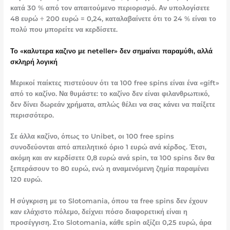
κατά 30 % από τον απαιτούμενο περιορισμό. Αν υπολογίσετε
48 ευρώ ÷ 200 ευρώ = 0,24, καταλαβαίνετε ότι το 24 % είναι το
πολύ που μπορείτε να κερδίσετε.
Το «καλυτερα καζινο με neteller» δεν σημαίνει παραμύθι, αλλά
σκληρή λογική
Μερικοί παίκτες πιστεύουν ότι τα 100 free spins είναι ένα «gift»
από το καζίνο. Να θυμάστε: το καζίνο δεν είναι φιλανθρωπικό,
δεν δίνει δωρεάν χρήματα, απλώς θέλει να σας κάνει να παίξετε
περισσότερο.
Σε άλλα καζίνο, όπως το Unibet, οι 100 free spins
συνοδεύονται από απειλητικό όριο 1 ευρώ ανά κέρδος. Έτσι,
ακόμη και αν κερδίσετε 0,8 ευρώ ανά spin, τα 100 spins δεν θα
ξεπεράσουν το 80 ευρώ, ενώ η αναμενόμενη ζημία παραμένει
120 ευρώ.
Η σύγκριση με το Slotomania, όπου τα free spins δεν έχουν
καν ελάχιστο πόλεμο, δείχνει πόσο διαφορετική είναι η
προσέγγιση. Στο Slotomania, κάθε spin αξίζει 0,25 ευρώ, άρα