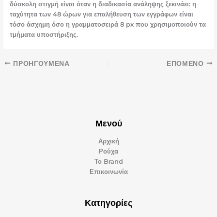
δύσκολη στιγμή είναι όταν η διαδικασία ανάληψης ξεκινάει: η
ταχύτητα των 48 ώρων για επαλήθευση των εγγράφων είναι
τόσο άσχημη όσο η γραμματοσειρά 8 px που χρησιμοποιούν τα
τμήματα υποστήριξης.
ΠΡΟΗΓΟΎΜΕΝΑ
ΕΠΌΜΕΝΟ
Μενού
Αρχική
Ρούχα
Το Brand
Επικοινωνία
Κατηγορίες