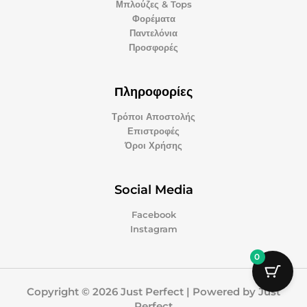
Μπλούζες & Tops
Φορέματα
Παντελόνια
Προσφορές
Πληροφορίες
Τρόποι Αποστολής
Επιστροφές
Όροι Χρήσης
Social Media
Facebook
Instagram
0
Copyright © 2026 Just Perfect | Powered by Just
Perfect