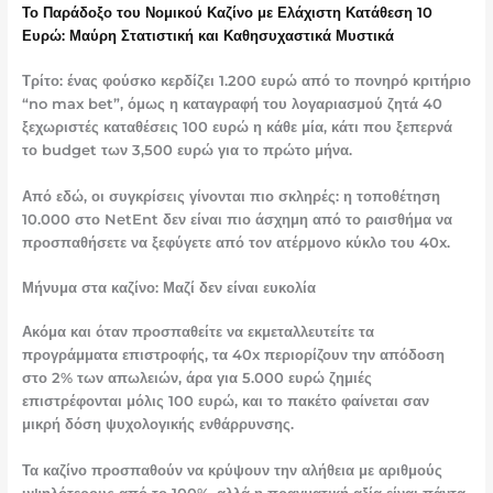
Το Παράδοξο του Νομικού Καζίνο με Ελάχιστη Κατάθεση 10
Ευρώ: Μαύρη Στατιστική και Καθησυχαστικά Μυστικά
Τρίτο: ένας φούσκο κερδίζει 1.200 ευρώ από το πονηρό κριτήριο
“no max bet”, όμως η καταγραφή του λογαριασμού ζητά 40
ξεχωριστές καταθέσεις 100 ευρώ η κάθε μία, κάτι που ξεπερνά
το budget των 3,500 ευρώ για το πρώτο μήνα.
Από εδώ, οι συγκρίσεις γίνονται πιο σκληρές: η τοποθέτηση
10.000 στο NetEnt δεν είναι πιο άσχημη από το ραισθήμα να
προσπαθήσετε να ξεφύγετε από τον ατέρμονο κύκλο του 40x.
Μήνυμα στα καζίνο: Μαζί δεν είναι ευκολία
Ακόμα και όταν προσπαθείτε να εκμεταλλευτείτε τα
προγράμματα επιστροφής, τα 40x περιορίζουν την απόδοση
στο 2% των απωλειών, άρα για 5.000 ευρώ ζημιές
επιστρέφονται μόλις 100 ευρώ, και το πακέτο φαίνεται σαν
μικρή δόση ψυχολογικής ενθάρρυνσης.
Τα καζίνο προσπαθούν να κρύψουν την αλήθεια με αριθμούς