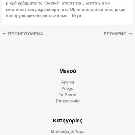
μικρά γράμματα: το “βασικό” απαιτείται 5 λεπτά για να
εντοπίσετε ένα μικρό κουμπί στο UI, το οποίο είναι τόσο μικρό
όσο η γραμματοσειρά των όρων – 10 pt.
ΠΡΟΗΓΟΎΜΕΝΑ
ΕΠΌΜΕΝΟ
Μενού
Αρχική
Ρούχα
Το Brand
Επικοινωνία
Κατηγορίες
Μπλούζες & Tops