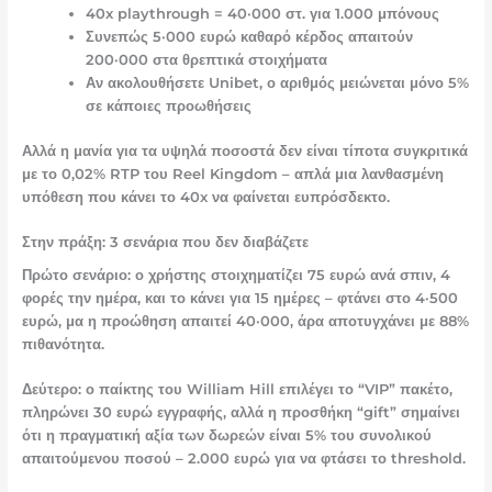
40x playthrough = 40·000 στ. για 1.000 μπόνους
Συνεπώς 5·000 ευρώ καθαρό κέρδος απαιτούν
200·000 στα θρεπτικά στοιχήματα
Αν ακολουθήσετε Unibet, ο αριθμός μειώνεται μόνο 5%
σε κάποιες προωθήσεις
Αλλά η μανία για τα υψηλά ποσοστά δεν είναι τίποτα συγκριτικά
με το 0,02% RTP του Reel Kingdom – απλά μια λανθασμένη
υπόθεση που κάνει το 40x να φαίνεται ευπρόσδεκτο.
Στην πράξη: 3 σενάρια που δεν διαβάζετε
Πρώτο σενάριο: ο χρήστης στοιχηματίζει 75 ευρώ ανά σπιν, 4
φορές την ημέρα, και το κάνει για 15 ημέρες – φτάνει στο 4·500
ευρώ, μα η προώθηση απαιτεί 40·000, άρα αποτυγχάνει με 88%
πιθανότητα.
Δεύτερο: ο παίκτης του William Hill επιλέγει το “VIP” πακέτο,
πληρώνει 30 ευρώ εγγραφής, αλλά η προσθήκη “gift” σημαίνει
ότι η πραγματική αξία των δωρεών είναι 5% του συνολικού
απαιτούμενου ποσού – 2.000 ευρώ για να φτάσει το threshold.