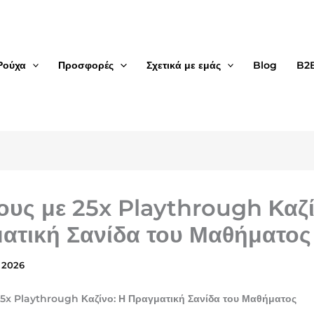
Ρούχα
Προσφορές
Σχετικά με εμάς
Blog
B2
υς με 25x Playthrough Καζί
ατική Σανίδα του Μαθήματος
 2026
5x Playthrough Καζίνο: Η Πραγματική Σανίδα του Μαθήματος