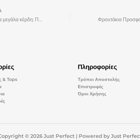
Α
Φρουτάκια ψάρεμα μεγάλα κέρδη: Πραγματική Μαγεία ή Απλή Απογοήτευση
ορίες
Πληροφορίες
 & Tops
Τρόποι Αποστολής
α
Επιστροφές
ια
Όροι Χρήσης
ές
Copyright © 2026 Just Perfect | Powered by Just Perfec