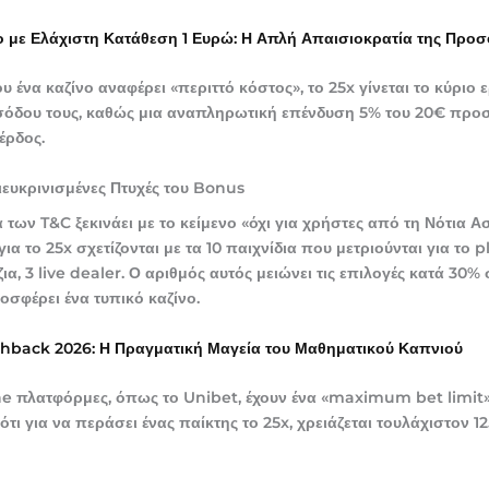
ο με Ελάχιστη Κατάθεση 1 Ευρώ: Η Απλή Απαισιοκρατία της Προ
 ένα καζίνο αναφέρει «περιττό κόστος», το 25x γίνεται το κύριο 
εσόδου τους, καθώς μια αναπληρωτική επένδυση 5% του 20€ προ
έρδος.
ιευκρινισμένες Πτυχές του Bonus
 των T&C ξεκινάει με το κείμενο «όχι για χρήστες από τη Νότια Ασ
για το 25x σχετίζονται με τα 10 παιχνίδια που μετριούνται για το 
ζια, 3 live dealer. Ο αριθμός αυτός μειώνει τις επιλογές κατά 30%
οσφέρει ένα τυπικό καζίνο.
shback 2026: Η Πραγματική Μαγεία του Μαθηματικού Καπνιού
ne πλατφόρμες, όπως το Unibet, έχουν ένα «maximum bet limit»
ότι για να περάσει ένας παίκτης το 25x, χρειάζεται τουλάχιστον 1