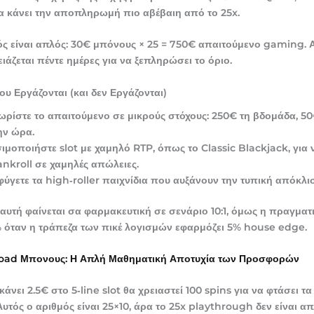
α κάνει την αποπληρωμή πιο αβέβαιη από το 25x.
ς είναι απλός: 30€ μπόνους × 25 = 750€ απαιτούμενο gaming. Α
ειάζεται πέντε ημέρες για να ξεπληρώσει το όριο.
ου Εργάζονται (και δεν Εργάζονται)
ωρίστε το απαιτούμενο σε μικρούς στόχους: 250€ τη βδομάδα, 50
ην ώρα.
ιμοποιήστε slot με χαμηλό RTP, όπως το Classic Blackjack, για 
ankroll σε χαμηλές απώλειες.
ύγετε τα high‑roller παιχνίδια που αυξάνουν την τυπική απόκλι
 αυτή φαίνεται σα φαρμακευτική σε σενάριο 10:1, όμως η πραγμα
8% όταν η τράπεζα των πικέ λογισμών εφαρμόζει 5% house edge.
load Μπονους: Η Απλή Μαθηματική Αποτυχία των Προσφορών
άνει 2.5€ στο 5‑line slot θα χρειαστεί 100 spins για να φτάσει τ
Αυτός ο αριθμός είναι 25×10, άρα το 25x playthrough δεν είναι α