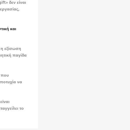
ft» δεν είναι
ξεργασίας,
τική και
 η εξίσωση
θμητική παγίδα
η που
αποτυχία να
είναι
ταγγείλει το