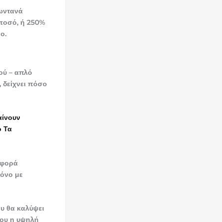
ζωντανά
 ποσό, ή 250%
ο.
ού – απλό
 δείχνει πόσο
αίνουν
ό Τα
αφορά
μόνο με
ου θα καλύψει
που η υψηλή