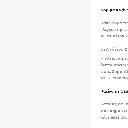
Νομιμα Καζίν
Κάθε φορά που
ελέγχου της 
1€ επιπλέον κ
Οι Λιγότερο Δ
Η πλειονότητα
λεπτομέρειες 
slots, 3 τραπέ
τα 15+ που πρ
Καζίνο με Ca
Κάποιες onli
που σημαίνει 
κάθε session.