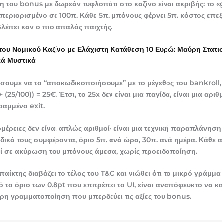
του bonus με δωρεάν τυφλοπάτι στο καζίνο είναι ακριβής: το «gi
 περιορισμένο σε 100π. Κάθε 5π. μπόνους φέρνει 5π. κόστος επε
βλέπει καν ο πιο απαλός παιχτής.
του Νομικού Καζίνο με Ελάχιστη Κατάθεση 10 Ευρώ: Μαύρη Στατισ
ά Μυστικά
ουμε να το “αποκωδικοποιήσουμε” με το μέγεθος του bankroll,
 + (25/100)) = 25€. Έτσι, το 25x δεν είναι μια παγίδα, είναι μια αρι
ραμμένο exit.
ομέρειες δεν είναι απλώς αριθμοί· είναι μια τεχνική παραπλάνησ
 δικά τους συμφέροντα, όριο 5π. ανά ώρα, 30π. ανά ημέρα. Κάθε 
εί σε ακύρωση του μπόνους άμεσα, χωρίς προειδοποίηση.
παίκτης διαβάζει το τέλος του T&C και νιώθει ότι το μικρό γράμμα 
 το όριο των 0.8pt που επιτρέπει το UI, είναι αναπόφευκτο να κα
ερη γραμματοποίηση που μπερδεύει τις αξίες του bonus.