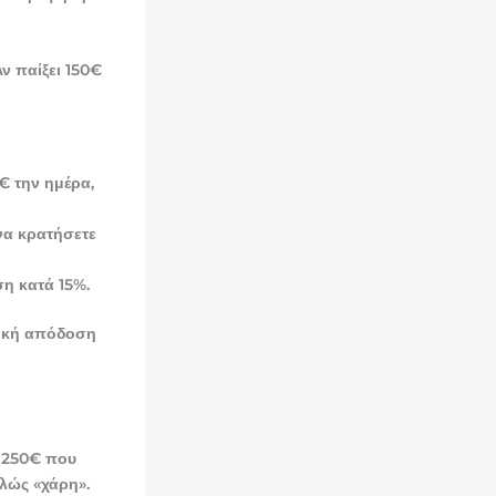
ν παίξει 150€
€ την ημέρα,
να κρατήσετε
ση κατά 15%.
τική απόδοση
α 250€ που
πλώς «χάρη».