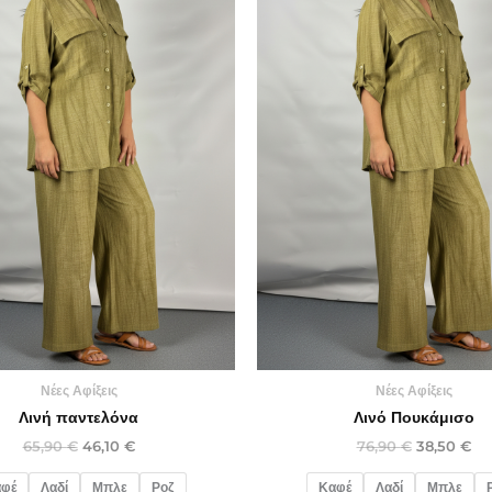
Νέες Αφίξεις
Νέες Αφίξεις
Λινή παντελόνα
Λινό Πουκάμισο
65,90
€
46,10
€
76,90
€
38,50
€
φέ
Λαδί
Μπλε
Ροζ
Καφέ
Λαδί
Μπλε