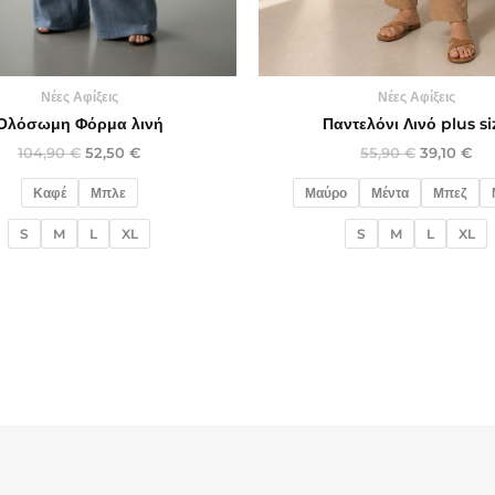
Νέες Αφίξεις
Νέες Αφίξεις
Παντελόνι Λινό plus si
Ολόσωμη Φόρμα λινή
55,90
€
39,10
€
104,90
€
52,50
€
Μαύρο
Μέντα
Μπεζ
Καφέ
Μπλε
S
M
L
XL
S
M
L
XL