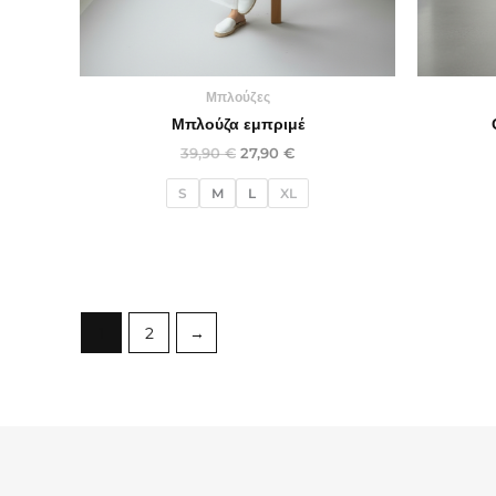
Μπλούζες
Μπλούζα εμπριμέ
39,90
€
27,90
€
S
M
L
XL
1
2
→