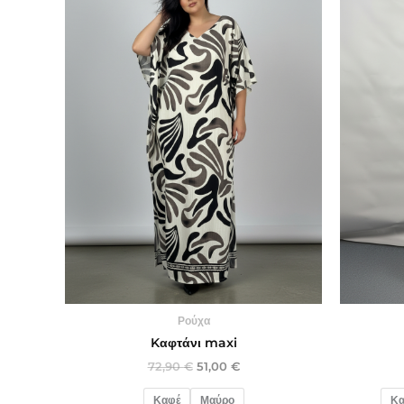
Ρούχα
Kαφτάνι maxi
72,90
€
51,00
€
Καφέ
Μαύρο
Κα