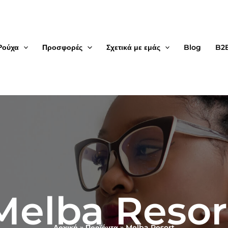
Ρούχα
Προσφορές
Σχετικά με εμάς
Blog
B2
Melba Resor
Αρχική
Προϊόντα
Melba Resort