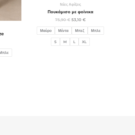
Νέες Αφίξεις
Πουκάμισο με φοίνικα
75,90
€
53,10
€
Μαύρο
Μέντα
Μπεζ
Μπλε
ze
S
M
L
XL
Μπλε