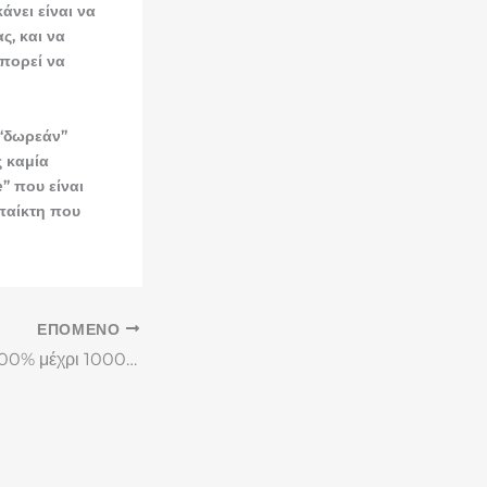
άνει είναι να
ς, και να
μπορεί να
 “δωρεάν”
ς καμία
” που είναι
παίκτη που
ΕΠΌΜΕΝΟ
Καζίνο Μπόνους 300% μέχρι 1000 €: Η Μαύρη Χρήση των Πειρασμάτων