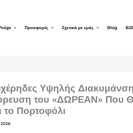
Ρούχα
Προσφορές
Σχετικά με εμάς
Blog
B2
χέρηδες Υψηλής Διακυμάνση
ρευση του «ΔΩΡΕΑΝ» Που Θ
ι το Πορτοφόλι
 2026