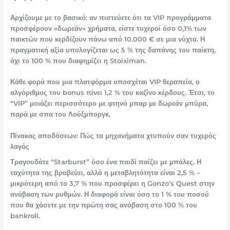
Αρχίζουμε με το βασικό: αν πιστεύετε ότι τα VIP προγράμματα
προσφέρουν «δωρεάν» χρήματα, είστε τυχεροί όσο 0,1% των
παικτών που κερδίζουν πάνω από 10.000 € σε μια νύχτα. Η
πραγματική αξία υπολογίζεται ως 5 % της δαπάνης του παίκτη,
όχι το 100 % που διαφημίζει η Stoiximan.
Κάθε φορά που μια πλατφόρμα υποσχέται VIP θεραπεία, ο
αλγόριθμος του bonus πίνει 1,2 % του καζίνο κέρδους. Έτσι, το
“VIP” μοιάζει περισσότερο με φτηνό μπαρ με δωρεάν μπύρα,
παρά με σπα του Λούξμποργκ.
Πίνακας αποδόσεων: Πώς τα μηχανήματα χτυπούν σαν τυχερός
λαγός
Τραγουδάτε “Starburst” όσο ένα παιδί παίζει με μπάλες. Η
ταχύτητα της βραβεύει, αλλά η μεταβλητότητα είναι 2,5 % –
μικρότερη από το 3,7 % που προσφέρει η Gonzo’s Quest στην
ανάβαση των ρυθμών. Η διαφορά είναι όσο το 1 % του ποσού
που θα χάσετε με την πρώτη σας ανάβαση στο 100 % του
bankroll.