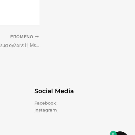
ΕΠΌΜΕΝΟ
Κουλοχέρηδες ψάρεμα ονλαιν: Η Μεγάλη Ξεκούραση των Παικτών από τη Λάστιχα του Μάρκετινγκ
Social Media
Facebook
Instagram
0