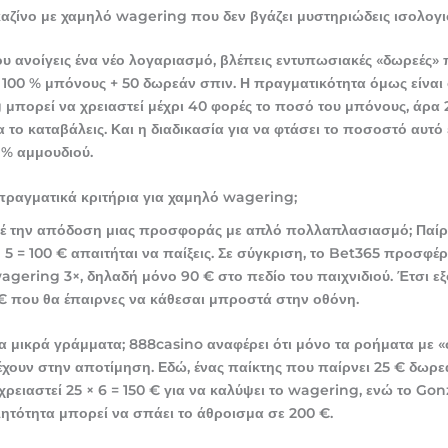
καζίνο με χαμηλό wagering που δεν βγάζει μυστηριώδεις ισολογ
υ ανοίγεις ένα νέο λογαριασμό, βλέπεις εντυπωσιακές «δωρεές»
100 % μπόνους + 50 δωρεάν σπιν. Η πραγματικότητα όμως είναι ό
μπορεί να χρειαστεί μέχρι 40 φορές το ποσό του μπόνους, άρα 2
α το καταβάλεις. Και η διαδικασία για να φτάσει το ποσοστό αυτό
 % αμμουδιού.
 πραγματικά κριτήρια για χαμηλό wagering;
έ την απόδοση μιας προσφοράς με απλό πολλαπλασιασμό; Παίρν
 5 = 100 € απαιτήται να παίξεις. Σε σύγκριση, το Bet365 προσφέρ
gering 3×, δηλαδή μόνο 90 € στο πεδίο του παιχνιδιού. Έτσι εξ
 € που θα έπαιρνες να κάθεσαι μπροστά στην οθόνη.
τα μικρά γράμματα; 888casino αναφέρει ότι μόνο τα ροήματα με «
χουν στην αποτίμηση. Εδώ, ένας παίκτης που παίρνει 25 € δωρε
χρειαστεί 25 × 6 = 150 € για να καλύψει το wagering, ενώ το Gon
ητότητα μπορεί να σπάει το άθροισμα σε 200 €.