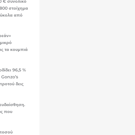
0 € συνολικό
 800 στοίχημα
 εύκολα από
ρεάν»
 μικρό
ις τα κουμπιά
δίδει 96,5 %
, Gonzo’s
προτού δεις
ψευδαίσθηση.
ύς που
 ποσού