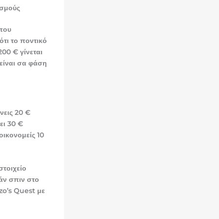
ισμούς
 που
τι το ποντικό
00 € γίνεται
 είναι σα φάση
εις 20 €
ει 30 €
οικονομείς 10
στοιχείο
άν σπιν στο
zo’s Quest με