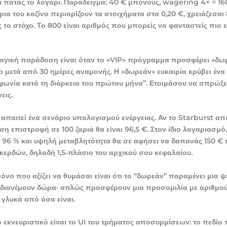
ι πατάς το λογάρι. Παράδειγμα: 40 € μπόνους, wagering 4× = 16
ρια του καζίνο περιορίζουν τα στοιχήματα στα 0,20 €, χρειάζεσαι
ς το στόχο. Το 800 είναι αριθμός που μπορείς να φανταστείς πιο
ραγική παράδοση είναι όταν το «VIP» πρόγραμμα προσφέρει «δω
 μετά από 30 ημέρες αναμονής. Η «δωρεάν» ευκαιρία κρύβει ένα
φωνία κατά τη διάρκεια του πρώτου μήνα”. Ετοιμάσου να σπρώξε
εις.
απαιτεί ένα σενάριο υπολογισμού ενέργειας. Αν το Starburst απο
έση επιστροφή σε 100 ζαριά θα είναι 96,5 €. Στον ίδιο λογαριασμό
 96 % και υψηλή μεταβλητότητα θα σε αφήσει να δαπανάς 150 € 
κερδών, δηλαδή 1,5‑πλάσιο του αρχικού σου κεφαλαίου.
 μόνο που αξίζει να θυμάσαι είναι ότι το “δωρεάν” παραμένει μια 
ν διανέμουν δώρα· απλώς προσφέρουν μια προσομιλία με αριθμο
 γλυκά από όσα είναι.
 εκνευριστικό είναι το UI του τμήματος αποσυρμίσεων: το πεδίο