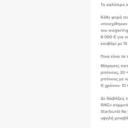
Το καλύτερο 
Κάθε φορά πο
υποσχέθηκαν 
του wagering 
8 000 € για ν
κουβάρι με 15
Ποια είναι τα
Μέτρησες ποτ
μπόνους, 20 ×
μπόνους με wa
€ χρόνου· 10
Δε διαβάζεις 
RNG» συμμετέ
Starburst θα 
υψηλή μεταβλ