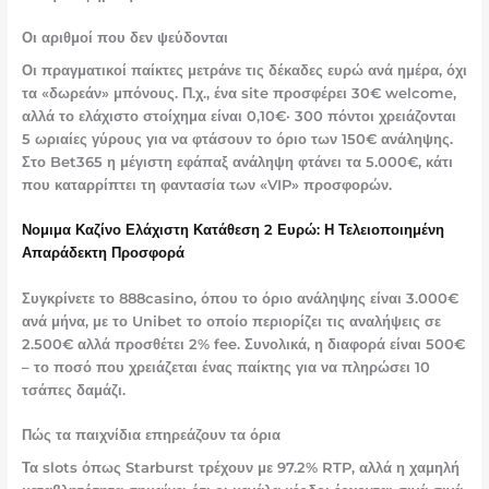
Οι αριθμοί που δεν ψεύδονται
Οι πραγματικοί παίκτες μετράνε τις δέκαδες ευρώ ανά ημέρα, όχι
τα «δωρεάν» μπόνους. Π.χ., ένα site προσφέρει 30€ welcome,
αλλά το ελάχιστο στοίχημα είναι 0,10€· 300 πόντοι χρειάζονται
5 ωριαίες γύρους για να φτάσουν το όριο των 150€ ανάληψης.
Στο Bet365 η μέγιστη εφάπαξ ανάληψη φτάνει τα 5.000€, κάτι
που καταρρίπτει τη φαντασία των «VIP» προσφορών.
Νομιμα Καζίνο Ελάχιστη Κατάθεση 2 Ευρώ: Η Τελειοποιημένη
Απαράδεκτη Προσφορά
Συγκρίνετε το 888casino, όπου το όριο ανάληψης είναι 3.000€
ανά μήνα, με το Unibet το οποίο περιορίζει τις αναλήψεις σε
2.500€ αλλά προσθέτει 2% fee. Συνολικά, η διαφορά είναι 500€
– το ποσό που χρειάζεται ένας παίκτης για να πληρώσει 10
τσάπες δαμάζι.
Πώς τα παιχνίδια επηρεάζουν τα όρια
Τα slots όπως Starburst τρέχουν με 97.2% RTP, αλλά η χαμηλή