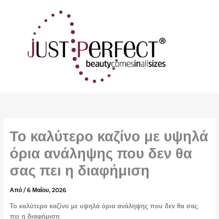
Μετάβαση
στο
περιεχόμενο
Το καλύτερο καζίνο με υψηλά
όρια ανάληψης που δεν θα
σας πει η διαφήμιση
Από
/
6 Μαΐου, 2026
Το καλύτερο καζίνο με υψηλά όρια ανάληψης που δεν θα σας
πει η διαφήμιση