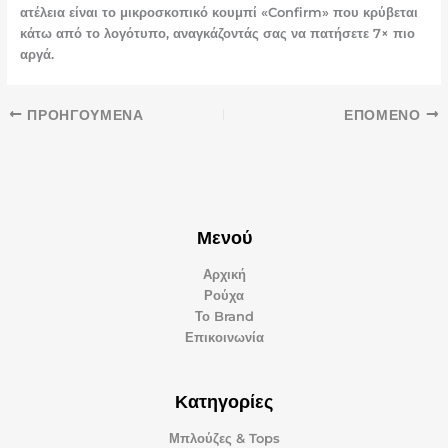
ατέλεια είναι το μικροσκοπικό κουμπί «Confirm» που κρύβεται
κάτω από το λογότυπο, αναγκάζοντάς σας να πατήσετε 7× πιο
αργά.
ΠΡΟΗΓΟΎΜΕΝΑ
ΕΠΌΜΕΝΟ
Μενού
Αρχική
Ρούχα
Το Brand
Επικοινωνία
Κατηγορίες
Μπλούζες & Tops