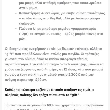
μια μικρή αλλά σταθερή αφαίρεση που συσσωρεύεται
στα 3 μήνες.
Καθυστέρηση 48‑72 ώρας για επιβεβαίωση ταυτότητας
– το ίδιο όπως στο PayPal, αλλά με λιγότερο φάσμα
επιλογών.
Γλώσσα UI με μικρότερο μέγεθος γραμματοσειράς
(10pt) σε κινητές συσκευές – κρύος μικρός πόνος στο
μάτι.
Οι διαφημίσεις αναφέρουν «σπίτι με δωρεάν σπίντες», αλλά το
“gift” που προβάλλουν είναι απλώς μια παγίδα. Οι τράπεζες
γίνονται πιο δίκαιες όταν το καζίνο αποφεύγει τέτοιες
ατραπόσφαιρα. Ένα καλό σύστημα 1‑click ανάληψης μειώνει το
χρόνο επεξεργασίας από 4 ημέρες σε 12 ώρες, κάτι που μπορεί
να σώσει έναν παίκτη με σταθερό ταμείο 2.300€ από την
ανάγκη περικοπής εξόδων.
Καθώς τα καλύτερα καζίνο με Bitcoin σκάζουν τις τιμές, ο
αληθινός παίκτης δεν τρέχει πίσω από το “gift”
Τα στατιστικά δείχνουν ότι 68% των χρηστών που υπερβαίνουν