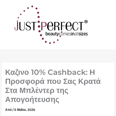
Μετάβαση
στο
περιεχόμενο
Καζινο 10% Cashback: Η
Προσφορά που Σας Κρατά
Στα Μπλέντερ της
Απογοήτευσης
Από
/
6 Μαΐου, 2026