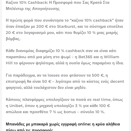
Καζινο 10% Cashback: Η Προσφορά που Σας Κρατά Στα
Μπλέντερ της Απογοήτευσης
Η πρώτη φορά που συνάντησα το “καζινο 10% cashback” ήταν
όταν έπαιξαν με 200 € στο Starburst, και το σύστημα επισέλνε
20 € στο λογαριασμό μου, κάτι που θυμίζει 10 % μιας μικρής
βόμβας.
Κάθε διανομέας διαφημίζει 10 % cashback σαν να είναι κάτι
παραπάνω από μια μίση στο ψωμί – η Bet365 και η William
Hill το φέρνουν ψηλότερα, αλλά η ουσία όμως παραμένει η ίδια.
Για παράδειγμα, αν τα losses σου φτάσουν τα 500 €, η
επιστροφή θα είναι 50 € – λιγότερο από το κόστος ενός decent
φαγητού, αλλά τουλάχιστον δεν είναι μηδέν.
Κάποιες πλατφόρμες υπολογίζουν τα ποσά σε real time, όπως
η Unibet, όπου η μηχανή υπολογίζει 3 % για κάθε 100 €
απώλεια και προσθέτει 7 % ως bonus – σύνολο 10 %.
Μπανάδες με μπακαρά χωρίς εγγραφή online: η κρύα αλήθεια
πίσω από τις προσφορές