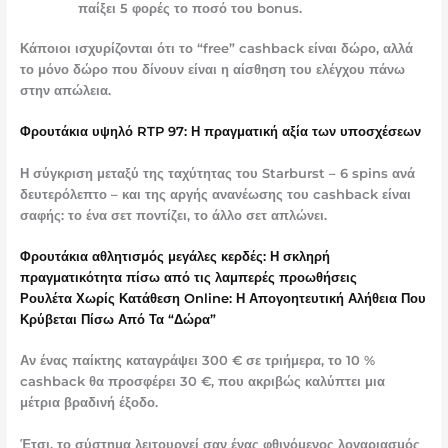
παίξει 5 φορές το ποσό του bonus.
Κάποιοι ισχυρίζονται ότι το “free” cashback είναι δώρο, αλλά
το μόνο δώρο που δίνουν είναι η αίσθηση του ελέγχου πάνω
στην απώλεια.
Φρουτάκια υψηλό RTP 97: Η πραγματική αξία των υποσχέσεων
Η σύγκριση μεταξύ της ταχύτητας του Starburst – 6 spins ανά
δευτερόλεπτο – και της αργής ανανέωσης του cashback είναι
σαφής: το ένα σετ ποντίζει, το άλλο σετ απλώνει.
Φρουτάκια αθλητισμός μεγάλες κερδές: Η σκληρή
πραγματικότητα πίσω από τις λαμπερές προωθήσεις
Ρουλέτα Χωρίς Κατάθεση Online: Η Απογοητευτική Αλήθεια Που
Κρύβεται Πίσω Από Τα “Δώρα”
Αν ένας παίκτης καταγράψει 300 € σε τριήμερα, το 10 %
cashback θα προσφέρει 30 €, που ακριβώς καλύπτει μια
μέτρια βραδινή έξοδο.
Έτσι, το σύστημα λειτουργεί σαν ένας φθινόμενος λογαριασμός