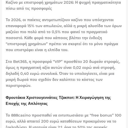
Καζίνο με επιστροφή χρημάτων 2026: Η ψυχρή πραγματικότητα
πίσω από τις προσφορές
Το 2026, οι παίκτες αντιμετωπίζουν καζίνο που υπόσχονται
επαναφορά 15% των απωλειών, αλλά η μικρή αλυσίδα των όρων
μαζεύει πιο πολύ από το 0,5% που φανεί το πραγματικό
ποσοστό. Κάθε φορά που κάποιος βλέπει την ένδειξη
“επιστροφή χρημάτων” πρέπει να σκεφτεί ότι το μόνο πράγμα
που επιστρέφει είναι η ελπίδα του.
Στο Bet365, η προσφορά “VIP” προσθέτει 20 δωρεάν στροφές,
όμως η πραγματική αξία αυτών είναι 0,02 ευρώ ανά στροφή,
δηλαδή 0,40 ευρώ συνολικά. Όταν το υπολογίσετε, είναι μια
μικρή δωρεά που σχεδόν δεν καλύπτει το κόστος των
περιστροφών.
Φρουτάκια Χριστουγεννάτιες Τζακποτ: Η Χειραγώγηση της
Εποχής της Απλότητας
Το 888casino προσπαθεί να εντυπωσιάσει με “free bonus” 100
ευρώ, αλλά απαιτεί 200 ευρώ καταθέσεων προκειμένου να το
ξεκλειδώσει. Η ισοτιμία είναι 2:1, άρα το 50% της αρχικής