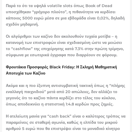
Παρά το ότι τα υψηλά volatile slots όπως Book of Dead
υποσχέθηκαν “γρήγορο πλούτο”, η πιθανότητα να κερδίσει
κάποιος 5000 ευρώ μέσα σε μια εβδομάδα είναι 0,02%, δηλαδή
σχεδόν μηδαμινή.
Οι αλγόριθμοι των καζίνο δεν ακολουθούν τυχαία μοτίβα – η
κατανομή των επιστροφών είναι σχεδιασμένη ώστε να μειώσει
το “cashflow” της επιχείρησης κατά 7.3% στην πρώτη τρίμηνο,
σύμφωνα με εσωτερικά έγγραφα που διαρρέουν σε φόρουμ.
Φρουτάκια Προσφορές Black Friday: Η Σκληρή Μαθηματική
Αποτυχία των Καζίνο
Ακόμα και η πιο έξυπνη αντισυμβατική τακτική όπως η “πλήρης
εναλλαγή παιχνιδιού” μετά από 20 απώλειες, δεν αλλάζει το
γεγονός ότι το καζίνο πάντα κερδίζει στο τέλος του κύκλου,
όπως αποδεικνύει η στατιστική 1:4.8 κερδών προς ζημιές.
Η ατελείωτη μανία για “cash back” είναι ο καλύτερος τρόπος να
παραμείνεις σε σταθερή αγωνία, καθώς η ελπίδα του μικρού
αριθμού 5 ευρώ που θα επιστρέψει είναι το μοναδικό κίνητρο