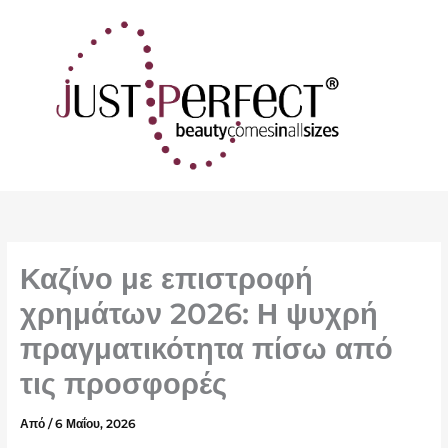
Μετάβαση
στο
περιεχόμενο
Καζίνο με επιστροφή
χρημάτων 2026: Η ψυχρή
πραγματικότητα πίσω από
τις προσφορές
Από
/
6 Μαΐου, 2026