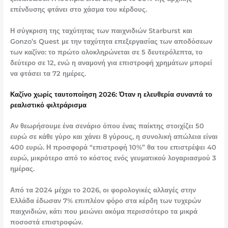
επένδυσης φτάνει στο χάσμα του κέρδους.
Η σύγκριση της ταχύτητας των παιχνιδιών Starburst και
Gonzo’s Quest με την ταχύτητα επεξεργασίας των αποδόσεων
των καζίνο: το πρώτο ολοκληρώνεται σε 5 δευτερόλεπτα, το
δεύτερο σε 12, ενώ η αναμονή για επιστροφή χρημάτων μπορεί
να φτάσει τα 72 ημέρες.
Καζίνο χωρίς ταυτοποίηση 2026: Όταν η ελευθερία συναντά το
ρεαλιστικό φιλτράρισμα
Αν θεωρήσουμε ένα σενάριο όπου ένας παίκτης στοιχίζει 50
ευρώ σε κάθε γύρο και χάνει 8 γύρους, η συνολική απώλεια είναι
400 ευρώ. Η προσφορά “επιστροφή 10%” θα του επιστρέψει 40
ευρώ, μικρότερο από το κόστος ενός γευματικού λογαριασμού 3
ημέρας.
Από τα 2024 μέχρι το 2026, οι φορολογικές αλλαγές στην
Ελλάδα έδωσαν 7% επιπλέον φόρο στα κέρδη των τυχερών
παιχνιδιών, κάτι που μειώνει ακόμα περισσότερο τα μικρά
ποσοστά επιστροφών.