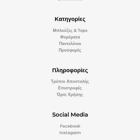
Κατηγορίες
Μπλούζες & Tops
Φορέματα
Παντελόνια
Προσφορές
Πληροφορίες
Τρόποι Αποστολής
Επιστροφές
Όροι Χρήσης
Social Media
Facebook
Instagram