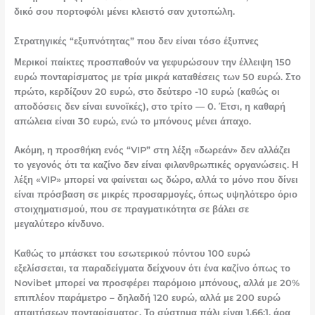
δικό σου πορτοφόλι μένει κλειστό σαν χυτοπώλη.
Στρατηγικές “εξυπνότητας” που δεν είναι τόσο έξυπνες
Μερικοί παίκτες προσπαθούν να γεφυρώσουν την έλλειψη 150
ευρώ πονταρίσματος με τρία μικρά καταθέσεις των 50 ευρώ. Στο
πρώτο, κερδίζουν 20 ευρώ, στο δεύτερο -10 ευρώ (καθώς οι
αποδόσεις δεν είναι ευνοϊκές), στο τρίτο — 0. Έτσι, η καθαρή
απώλεια είναι 30 ευρώ, ενώ το μπόνους μένει άπαχο.
Ακόμη, η προσθήκη ενός “VIP” στη λέξη «δωρεάν» δεν αλλάζει
το γεγονός ότι τα καζίνο δεν είναι φιλανθρωπικές οργανώσεις. Η
λέξη «VIP» μπορεί να φαίνεται ως δώρο, αλλά το μόνο που δίνει
είναι πρόσβαση σε μικρές προσαρμογές, όπως υψηλότερο όριο
στοιχηματισμού, που σε πραγματικότητα σε βάλει σε
μεγαλύτερο κίνδυνο.
Καθώς το μπάσκετ του εσωτερικού πόντου 100 ευρώ
εξελίσσεται, τα παραδείγματα δείχνουν ότι ένα καζίνο όπως το
Novibet μπορεί να προσφέρει παρόμοιο μπόνους, αλλά με 20%
επιπλέον παράμετρο – δηλαδή 120 ευρώ, αλλά με 200 ευρώ
απαιτήσεων πονταρίσματος. Το σύστημα πάλι είναι 1,66:1, άρα