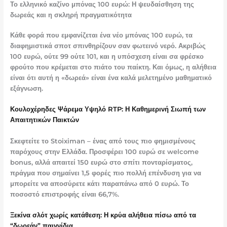
Το ελληνικό καζίνο μπόνας 100 ευρώ: Η ψευδαίσθηση της
δωρεάς και η σκληρή πραγματικότητα
Κάθε φορά που εμφανίζεται ένα νέο μπόνας 100 ευρώ, τα
διαφημιστικά σποτ σπινθηρίζουν σαν φωτεινό νερό. Ακριβώς
100 ευρώ, ούτε 99 ούτε 101, και η υπόσχεση είναι σα φρέσκο
φρούτο που κρέμεται στο πιάτο του παίκτη. Και όμως, η αλήθεια
είναι ότι αυτή η «δωρεά» είναι ένα καλά μελετημένο μαθηματικό
εξάγνωση.
Κουλοχέρηδες Ψάρεμα Υψηλό RTP: Η Καθημερινή Σιωπή των
Απαιτητικών Παικτών
Σκεφτείτε το Stoiximan – ένας από τους πιο φημισμένους
παρόχους στην Ελλάδα. Προσφέρει 100 ευρώ σε welcome
bonus, αλλά απαιτεί 150 ευρώ στο σπίτι πονταρίσματος,
πράγμα που σημαίνει 1,5 φορές πιο πολλή επένδυση για να
μπορείτε να αποσύρετε κάτι παραπάνω από 0 ευρώ. Το
ποσοστό επιστροφής είναι 66,7%.
Ξεκίνα σλότ χωρίς κατάθεση: Η κρύα αλήθεια πίσω από τα
“δωρεάν” παιγνίδια