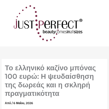
Μετάβαση
στο
περιεχόμενο
Το ελληνικό καζίνο μπόνας
100 ευρώ: Η ψευδαίσθηση
της δωρεάς και η σκληρή
πραγματικότητα
Από
/
6 Μαΐου, 2026