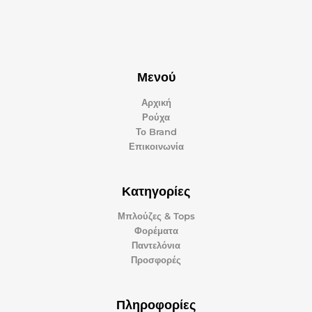
Μενού
Αρχική
Ρούχα
Το Brand
Επικοινωνία
Κατηγορίες
Μπλούζες & Tops
Φορέματα
Παντελόνια
Προσφορές
Πληροφορίες