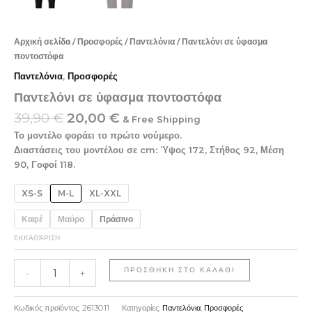
Αρχική σελίδα
/
Προσφορές
/
Παντελόνια
/ Παντελόνι σε ύφασμα
ποντοστόφα
Παντελόνια
,
Προσφορές
Παντελόνι σε ύφασμα ποντοστόφα
39,90
€
20,00
€
& Free Shipping
Το μοντέλο φοράει το πρώτο νούμερο.
Διαστάσεις του μοντέλου σε cm: Ύψος 172, Στήθος 92, Μέση
90, Γοφοί 118.
XS-S
M-L
XL-XXL
Καφέ
Μαύρο
Πράσινο
ΕΚΚΑΘΆΡΙΣΗ
ΠΡΟΣΘΉΚΗ ΣΤΟ ΚΑΛΆΘΙ
-
+
Κωδικός προϊόντος:
2613011
Κατηγορίες:
Παντελόνια
,
Προσφορές