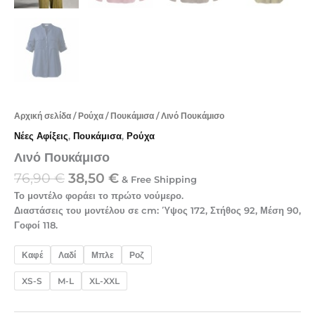
Αρχική σελίδα
/
Ρούχα
/
Πουκάμισα
/ Λινό Πουκάμισο
Νέες Αφίξεις
,
Πουκάμισα
,
Ρούχα
Λινό Πουκάμισο
76,90
€
38,50
€
& Free Shipping
Το μοντέλο φοράει το πρώτο νούμερο.
Διαστάσεις του μοντέλου σε cm: Ύψος 172, Στήθος 92, Μέση 90,
Γοφοί 118.
Καφέ
Λαδί
Μπλε
Ροζ
XS-S
M-L
XL-XXL