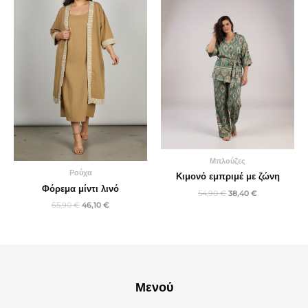
46,10 €.
38,40 €.
Μπλούζες
Ρούχα
Κιμονό εμπριμέ με ζώνη
Φόρεμα μίντι λινό
54,90
€
38,40
€
65,90
€
46,10
€
Μενού