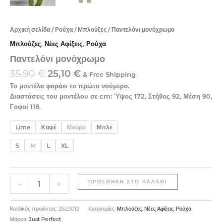
Αρχική σελίδα
/
Ρούχα
/
Μπλούζες
/ Παντελόνι μονόχρωμο
Μπλούζες
,
Νέες Αφίξεις
,
Ρούχα
Παντελόνι μονόχρωμο
35,90
€
25,10
€
& Free Shipping
Το μοντέλο φοράει το πρώτο νούμερο.
Διαστάσεις του μοντέλου σε cm: Ύψος 172, Στήθος 92, Μέση 90,
Γοφοί 118.
Lime
Καφέ
Μαύρο
Μπλε
S
M
L
XL
ΠΡΟΣΘΉΚΗ ΣΤΟ ΚΑΛΆΘΙ
-
+
Κωδικός προϊόντος:
2623012
Κατηγορίες:
Μπλούζες
,
Νέες Αφίξεις
,
Ρούχα
Μάρκα:
Just Perfect